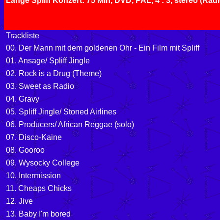
Länge Spliff Konzert: 75 Min, DVD, PAL, 4 : 3, stereo (Radio
Trackliste
00. Der Mann mit dem goldenen Ohr - Ein Film mit Spliff
01. Ansage/ Spliff Jingle
02.
Rock is a Drug (Theme)
03. Sweet as Radio
04. Gravy
05. Spliff Jingle/ Stoned Airlines
06. Producers/ African Reggae (solo)
07. Disco-Kaine
08. Gooroo
09. Wysocky College
10. Intermission
11. Cheaps Chicks
12. Jive
13. Baby I'm bored