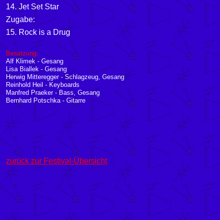
14. Jet Set Star
Zugabe:
15. Rock is a Drug
Besetzung:
Alf Klimek - Gesang
Lisa Biallek - Gesang
Herwig Mitteregger - Schlagzeug, Gesang
Reinhold Heil - Keyboards
Manfred Praeker - Bass, Gesang
Bernhard Potschka - Gitarre
zurück zur Festival-Übersicht