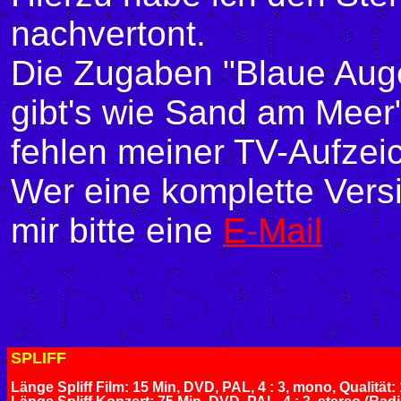
nachvertont.
Die Zugaben "Blaue Aug
gibt's wie Sand am Meer" 
fehlen meiner TV-Aufzeic
Wer eine komplette Versi
mir bitte eine
E-Mail
SPLIFF
Länge Spliff Film: 15 Min, DVD, PAL, 4 : 3, mono, Qualität: