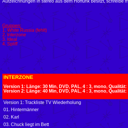
Aufzeichnungen in stereo aus dem Hörfunk besitzt, schreibe mi
Gruppen:
1. White Russia (fehlt)
2. Interzone
3. Ideal
4. Spliff
INTERZONE
Version 1: Länge: 30 Min, DVD, PAL, 4 : 3, mono, Qualität:
Version 2: Länge: 40 Min, DVD, PAL, 4 : 3,
Version 1: Trackliste TV Wiederholung
01. Hintermänner
02. Karl
03. Chuck liegt im Bett