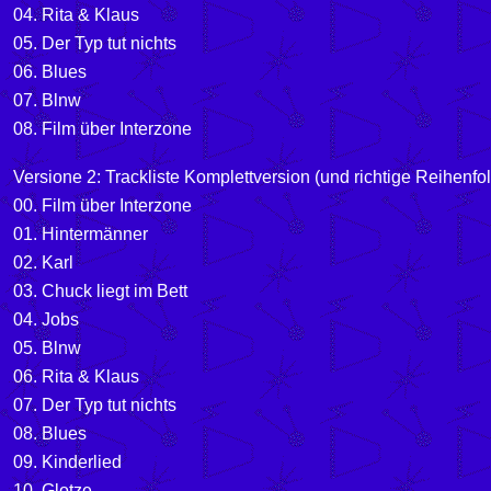
04. Rita & Klaus
05. Der Typ tut nichts
06. Blues
07. Blnw
08. Film über Interzone
Versione 2: Trackliste Komplettversion (und richtige Reihenfol
00. Film über Interzone
01. Hintermänner
02. Karl
03. Chuck liegt im Bett
04. Jobs
05. Blnw
06. Rita & Klaus
07. Der Typ tut nichts
08. Blues
09. Kinderlied
10. Glotze