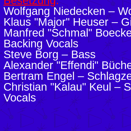
Besetzung
:
Wolfgang Niedecken – Wo
Klaus "Major" Heuser – Gi
Manfred "Schmal" Boecke
Backing Vocals
Steve Borg – Bass
Alexander "Effendi" Büch
Bertram Engel
– Schlagz
Christian "Kalau" Keul –
Vocals