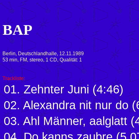
BAP
Berlin, Deutschlandhalle, 12.11.1989
53 min, FM, stereo, 1 CD, Qualität: 1
Trackliste:
01. Zehnter Juni (4:46)
02. Alexandra nit nur do (
03. Ahl Männer, aalglatt (
04. Do kanns zaubre (5.0